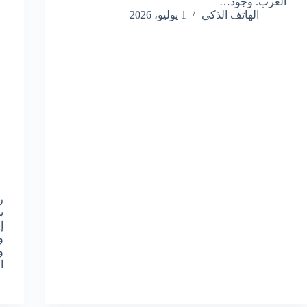
العرب. وجود…
الهاتف الذكي
1 يوليو، 2026
ي
إ
و
و
ا