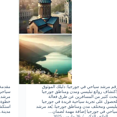
قم مرشد سياحي في جورجيا: دليلك الموثوق
مقدمة 
اكتشاف روائع تبليسي ومدن ومناطق جورجيا
سياحي 
بحث كثير من المسافرين عن طرق فعالة
لحصول على تجربة سياحية فريدة في جورجيا
خطوة ف
بليسي ومختلف مدن ومناطق جورجيا. يُعد مرشد
استكشا
ياحي في جورجيا إضافة مهمة لضمان…
مدينة
الهاتف الذكي
26 مارس، 2025