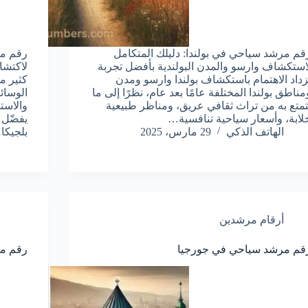
قم مرشد سياحي في بولندا: دليلك المتكامل
رقم مر
استكشاف وارسو والمدن البولندية بأفضل تجربة
لاكتشا
زداد الاهتمام باستكشاف بولندا وارسو ومدن
كثير م
مناطق بولندا المختلفة عامًا بعد عام، نظرًا إلى ما
الوسائ
تمتع به من تراث ثقافي عريق، ومناظر طبيعية
والاستم
لابة، وأسعار سياحية تنافسية…
يفضّل 
الهاتف الذكي
29 مارس، 2025
بلجيكا
أرقام مرشدين
قم مرشد سياحي في جورجيا
رقم م