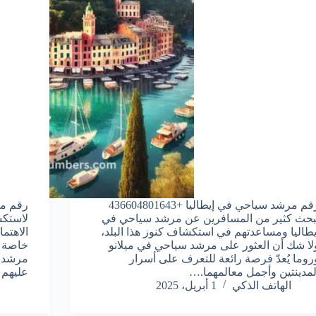
رقم مرشد سياحي في إيطاليا +436604801643
رقم مر
بحث كثير من المسافرين عن مرشد سياحي في
لاستكش
يطاليا ومساعدتهم في استكشاف كنوز هذا البلد،
الاهتما
لا شك أن العثور على مرشد سياحي في ميلانو
خاصة ل
روما يُعدّ فرصة رائعة للتعرف على أسرار
مرشد س
لمدينتين وأجمل معالمهما.…
عليهم 
الهاتف الذكي
1 أبريل، 2025