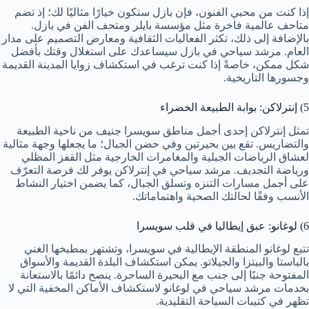
إذا كنت من محبي الفنون، فإن بازل ستكون خيارًا مثاليًا لك؛ إذ تضم
متاحف عالمية فاخرة مثل مؤسسة بايلر ومتحف الفن في بازل.
بالإضافة إلى ذلك، تكثر الفعاليات الثقافية ومعارض التصميم على مدار
العام. مرشد سياحي في بازل سيساعدك على استغلال وقتك بأفضل
شكل ممكن، خاصةً إذا كنت ترغب في استكشاف زوايا المدينة القديمة
وجسورها التاريخية.
5) إنترلاكن: بوابة الطبيعة الخضراء
تمثل إنترلاكن إحدى أجمل مناطق سويسرا جنيف من ناحية الطبيعة
والتضاريس. تقع بين بحيرتين وفي حضن الجبال؛ ما يجعلها وجهة مثالية
لعشاق الرياضات الجبلية والمغامرات الخارجية مثل القفز المظلي
ورياضة التجديف. مرشد سياحي في إنترلاكن يوفر لك فرصة التعرّف
على أجمل مسارات التنزه وتسلق الجبال، كما يضمن اختيار النشاط
الأنسب وفقًا لحالتك الصحية واهتماماتك.
6) لوغانو: عبق إيطاليا في قلب سويسرا
تتبع لوغانو المنطقة الإيطالية في سويسرا، وتشتهر بمطبخها الغني
بالباستا والبيتزا والجيلاتو. يمكن استكشاف البلدة القديمة والأسواق
المفتوحة جنبًا إلى جنب مع البحيرة الساحرة. ينصح دائمًا بالاستعانة
بخدمات مرشد سياحي في لوغانو لاستكشاف الأماكن المخفية التي لا
تظهر في كتيبات السياحة التقليدية.