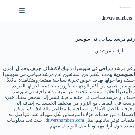
لتجاوز
لى
لمحتوى
drivers numbers
رقم مرشد سياحي في سويسرا
أرقام مرشدين
رقم مرشد سياحي في سويسرا: دليلك لاكتشاف جنيف وجمال المدن
السويسرية
يبحث الكثير من السائحين عن مرشد سياحي في سويسرا
جنيف وما حولها بهدف خوض تجربة سياحية ممتعة ومتكاملة؛ إذ تُعَدُّ
سويسرا جنيف من أكثر الوجهات الأوروبية جاذبية بأجوائها الفريدة
وطبيعتها الخلابة. وعندما نتحدث عن مرشدة سياحية في سويسرا
جنيف أو مرشد سياحي في جنيف، فإننا نشير إلى شخص يمتلك خبرة
واسعة في التعامل مع الزوار من مختلف الجنسيات، إضافة إلى
معرفته بأفضل الأماكن السياحية والمطاعم والفنادق. كما يمكن
الاستفادة من خدمات هؤلاء المرشدين بكل سهولة عند التواصل مع
منصات توفر بياناتهم، مثل
driversnumbers.com
، حيث تجد معلومات
مفيدة حول أرقامهم وتفاصيل التواصل معهم.