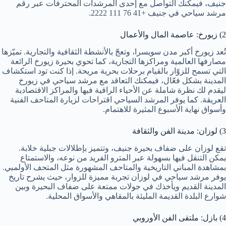
جنيف، فيمكنك التواصل مع إحدى المرشدات المحترفات عبر رقم
مرشد سياحي في جنيف +41 76 111 2222.
2) زيورخ: عاصمة المال والأعمال
تُعد زيورخ أكبر مدن سويسرا، وتعجّ بالأنشطة الثقافية والتجارية. تميّزها
مصارفها العالمية ومراكزها التجارية، كما تحوي بحيرة زيورخ الرائعة
التي تسمح للزوّار بالقيام برحلات بحرية مريحة. إذا كنت تود استكشاف
المدينة بشكل فعّال، فيمكنك التعاقد مع مرشد سياحي في زيورخ
ليقدم لك نظرة شاملة عن الأحياء الراقية فيها والمراكز الاقتصادية
العريقة. كما يوفر المرشد السياحي اقتراحات لزيارة المتاحف الفنية
وأسواق نهاية الأسبوع المثيرة للاهتمام.
3) لوزان: مدينة الفن والثقافة
تقع لوزان على ضفاف بحيرة جنيف، وتتميز بإطلالات جبلية خلابة.
يمكن التنقل فيها بسهولة عبر المترو الفريد من نوعه، والاستمتاع
بمشاهدة المباني التاريخية والمتاحف المشهورة مثل المتحف الأولمبي.
يوفر مرشد سياحي في لوزان تجربة مميزة للزوار، حيث يشرح تاريخ
المدينة القديم ويأخذك في جولات ممتعة على ضفاف البحيرة وبين
شوارع البلدة القديمة المليئة بالمقاهي والأسواق المحلية.
4) بازل: ملتقى الفن الأوروبي