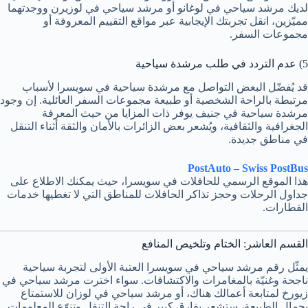
لديك مرشد سياحي في لوغانو أو مرشد سياحي في لوزيرن ووجدتهما
مميّزين، انقل تجربتك الإيجابية عبر مواقع التقييم المعروفة أو
مجموعات السفر.
5) عدم التردد في طلب مرشدة سياحية
قد يُفضّل البعض التواصل مع مرشدة سياحية في سويسرا لأسباب
مرتبطة بالراحة الشخصية أو طبيعة مجموعات السفر العائلية. إن وجود
مرشدة سياحية في جنيف يوفر ذات المزايا من حيث المعرفة
الجغرافية والثقافية، ويُشعر بعض الزائرات بالأمان والثقة أثناء التنقل
في مناطق جديدة.
PostAuto – Swiss PostBus
هذا الموقع الرسمي للحافلات في سويسرا، حيث يمكنك الاطلاع على
جداول الرحلات وحجز تذاكر الحافلات للمناطق التي لا تغطيها خدمات
القطارات.
القسم العاشر: الختام وتلخيص المنافع
يمثّل رقم مرشد سياحي في سويسرا العتبة الأولى لتجربة سياحية
ناجحة وغنيّة بالمغامرات والاكتشافات. سواء اخترت مرشد سياحي في
زيورخ لمتابعة أعمالك هناك، أو مرشد سياحي في لوزان للاستمتاع
بجمال الطبيعة، ستشعر بفارق كبير في راحة التنقل وتنوّع المعلومات