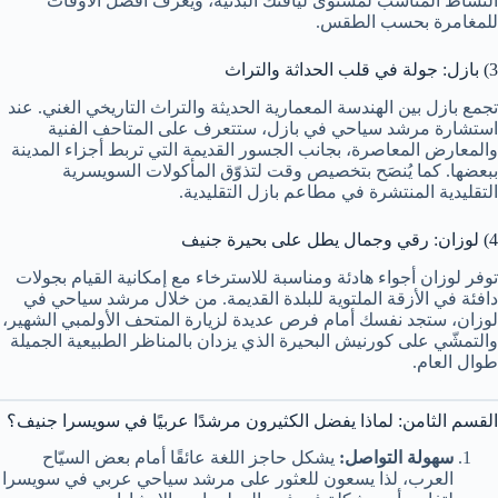
النشاط المناسب لمستوى لياقتك البدنية، ويعرف أفضل الأوقات
للمغامرة بحسب الطقس.
3) بازل: جولة في قلب الحداثة والتراث
تجمع بازل بين الهندسة المعمارية الحديثة والتراث التاريخي الغني. عند
استشارة مرشد سياحي في بازل، ستتعرف على المتاحف الفنية
والمعارض المعاصرة، بجانب الجسور القديمة التي تربط أجزاء المدينة
ببعضها. كما يُنصَح بتخصيص وقت لتذوّق المأكولات السويسرية
التقليدية المنتشرة في مطاعم بازل التقليدية.
4) لوزان: رقي وجمال يطل على بحيرة جنيف
توفر لوزان أجواء هادئة ومناسبة للاسترخاء مع إمكانية القيام بجولات
دافئة في الأزقة الملتوية للبلدة القديمة. من خلال مرشد سياحي في
لوزان، ستجد نفسك أمام فرص عديدة لزيارة المتحف الأولمبي الشهير،
والتمشّي على كورنيش البحيرة الذي يزدان بالمناظر الطبيعية الجميلة
طوال العام.
القسم الثامن: لماذا يفضل الكثيرون مرشدًا عربيًا في سويسرا جنيف؟
سهولة التواصل:
يشكل حاجز اللغة عائقًا أمام بعض السيّاح
العرب، لذا يسعون للعثور على مرشد سياحي عربي في سويسرا