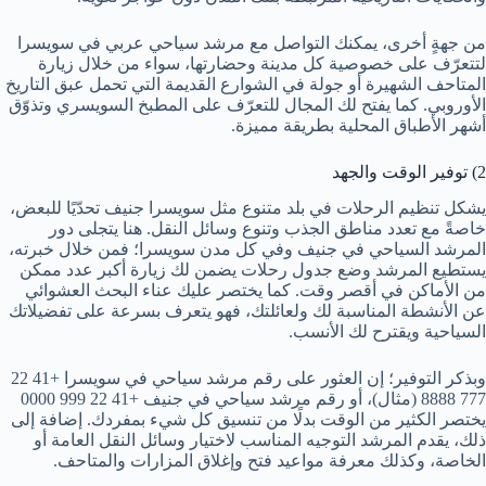
من جهةٍ أخرى، يمكنك التواصل مع مرشد سياحي عربي في سويسرا
لتتعرّف على خصوصية كل مدينة وحضارتها، سواء من خلال زيارة
المتاحف الشهيرة أو جولة في الشوارع القديمة التي تحمل عبق التاريخ
الأوروبي. كما يفتح لك المجال للتعرّف على المطبخ السويسري وتذوّق
أشهر الأطباق المحلية بطريقة مميزة.
2) توفير الوقت والجهد
يشكل تنظيم الرحلات في بلد متنوع مثل سويسرا جنيف تحدّيًا للبعض،
خاصةً مع تعدد مناطق الجذب وتنوع وسائل النقل. هنا يتجلى دور
المرشد السياحي في جنيف وفي كل مدن سويسرا؛ فمن خلال خبرته،
يستطيع المرشد وضع جدول رحلات يضمن لك زيارة أكبر عدد ممكن
من الأماكن في أقصر وقت. كما يختصر عليك عناء البحث العشوائي
عن الأنشطة المناسبة لك ولعائلتك، فهو يتعرف بسرعة على تفضيلاتك
السياحية ويقترح لك الأنسب.
وبذكر التوفير؛ إن العثور على رقم مرشد سياحي في سويسرا +41 22
777 8888 (مثال)، أو رقم مرشد سياحي في جنيف +41 22 999 0000
يختصر الكثير من الوقت بدلًا من تنسيق كل شيء بمفردك. إضافة إلى
ذلك، يقدم المرشد التوجيه المناسب لاختيار وسائل النقل العامة أو
الخاصة، وكذلك معرفة مواعيد فتح وإغلاق المزارات والمتاحف.