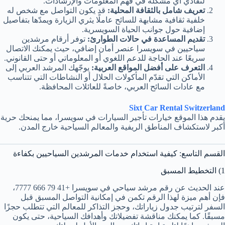
لتفادي أي مشكلة في فهم المعلومات والإرشادات.
تعريف شامل بالثقافة المحلية:
قد يكون التواصل مع شخص له
خلفية ثقافية مشابهة للسائح عاملًا يثري الزيارة ويمدّها بتفاصيل
إضافية حول جوانب الحياة السويسرية.
تقديم المساعدة في حالات الطوارئ:
توفر أرقام مرشدين
سياحيين في سويسرا عنصر أمان إضافي، حيث يمكنك الاتصال
سريعًا عند الحاجة للدعم اللغوي أو المعلوماتي أو حتى القانوني.
التعرف على أفضل المواقع العربية:
يوجّهك المرشد العربي إلى
الأماكن التي تقدّم المأكولات الحلال أو النشاطات التي تتناسب
مع عادات السائح العربي، خاصةً للعائلات المحافظة.
Sixt Car Rental Switzerland
يقدم هذا الموقع خيارات تأجير السيارات في سويسرا، مما يمنحك حرية
أكبر لاستكشاف المناطق الريفية والمعالم السياحية خارج المدن.
القسم التاسع: كيفية استخدام خدمات المرشدين السياحيين بكفاءة
1) التخطيط المسبق
عند الحديث عن رقم مرشد سياحي في سويسرا +41 79 666 7777،
فإن أهم ميزة لهذا الرقم تكمن في إمكانية التواصل المسبق قبل
السفر لترتيب جدول زياراتك، وحجز التذاكر للمعالم التي تتطلب حجزًا
مسبقًا. كما يمكنك مناقشة تفضيلاتك وأهدافك السياحية، حتى يكون