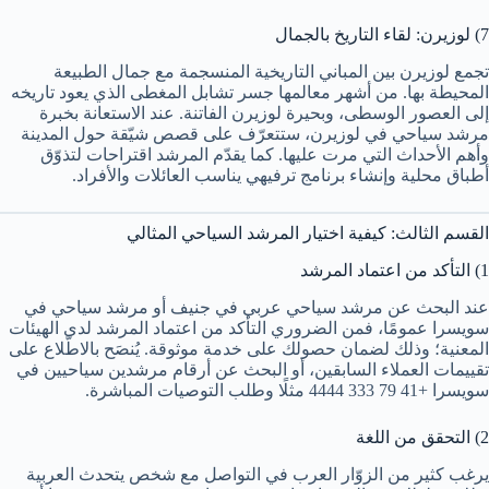
7) لوزيرن: لقاء التاريخ بالجمال
تجمع لوزيرن بين المباني التاريخية المنسجمة مع جمال الطبيعة
المحيطة بها. من أشهر معالمها جسر تشابل المغطى الذي يعود تاريخه
إلى العصور الوسطى، وبحيرة لوزيرن الفاتنة. عند الاستعانة بخبرة
مرشد سياحي في لوزيرن، ستتعرّف على قصص شيّقة حول المدينة
وأهم الأحداث التي مرت عليها. كما يقدّم المرشد اقتراحات لتذوّق
أطباق محلية وإنشاء برنامج ترفيهي يناسب العائلات والأفراد.
القسم الثالث: كيفية اختيار المرشد السياحي المثالي
1) التأكد من اعتماد المرشد
عند البحث عن مرشد سياحي عربي في جنيف أو مرشد سياحي في
سويسرا عمومًا، فمن الضروري التأكد من اعتماد المرشد لدى الهيئات
المعنية؛ وذلك لضمان حصولك على خدمة موثوقة. يُنصَح بالاطّلاع على
تقييمات العملاء السابقين، أو البحث عن أرقام مرشدين سياحيين في
سويسرا +41 79 333 4444 مثلًا وطلب التوصيات المباشرة.
2) التحقق من اللغة
يرغب كثير من الزوّار العرب في التواصل مع شخص يتحدث العربية