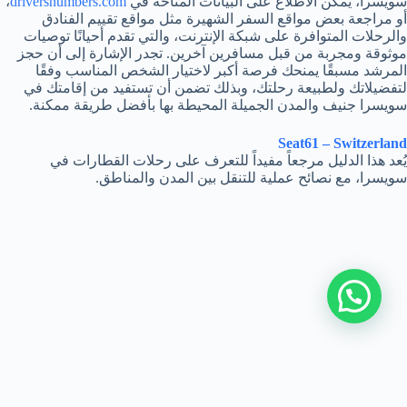
سويسرا، يمكن الاطلاع على البيانات المتاحة في
driversnumbers.com
،
أو مراجعة بعض مواقع السفر الشهيرة مثل مواقع تقييم الفنادق
والرحلات المتوافرة على شبكة الإنترنت، والتي تقدم أحيانًا توصيات
موثوقة ومجربة من قبل مسافرين آخرين. تجدر الإشارة إلى أن حجز
المرشد مسبقًا يمنحك فرصة أكبر لاختيار الشخص المناسب وفقًا
لتفضيلاتك ولطبيعة رحلتك، وبذلك تضمن أن تستفيد من إقامتك في
سويسرا جنيف والمدن الجميلة المحيطة بها بأفضل طريقة ممكنة.
Seat61 – Switzerland
يُعد هذا الدليل مرجعاً مفيداً للتعرف على رحلات القطارات في
سويسرا، مع نصائح عملية للتنقل بين المدن والمناطق.
جميع الحقوق محفوظة © 2026 driversnumbers |
استئجار سيارة
مع سائق في سويسرا
|
رقم سائق في النمسا
|
رقم سائق عربي
في أذربيجان
|
سائق في باكو