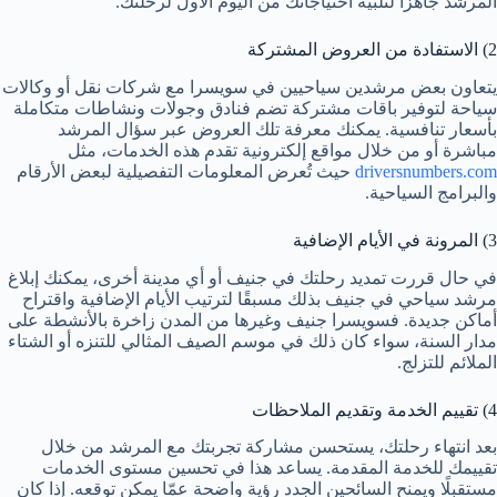
المرشد جاهزًا لتلبية احتياجاتك من اليوم الأول لرحلتك.
2) الاستفادة من العروض المشتركة
يتعاون بعض مرشدين سياحيين في سويسرا مع شركات نقل أو وكالات
سياحة لتوفير باقات مشتركة تضم فنادق وجولات ونشاطات متكاملة
بأسعار تنافسية. يمكنك معرفة تلك العروض عبر سؤال المرشد
مباشرة أو من خلال مواقع إلكترونية تقدم هذه الخدمات، مثل
driversnumbers.com
حيث تُعرض المعلومات التفصيلية لبعض الأرقام
والبرامج السياحية.
3) المرونة في الأيام الإضافية
في حال قررت تمديد رحلتك في جنيف أو أي مدينة أخرى، يمكنك إبلاغ
مرشد سياحي في جنيف بذلك مسبقًا لترتيب الأيام الإضافية واقتراح
أماكن جديدة. فسويسرا جنيف وغيرها من المدن زاخرة بالأنشطة على
مدار السنة، سواء كان ذلك في موسم الصيف المثالي للتنزه أو الشتاء
الملائم للتزلج.
4) تقييم الخدمة وتقديم الملاحظات
بعد انتهاء رحلتك، يستحسن مشاركة تجربتك مع المرشد من خلال
تقييمك للخدمة المقدمة. يساعد هذا في تحسين مستوى الخدمات
مستقبلًا ويمنح السائحين الجدد رؤية واضحة عمّا يمكن توقعه. إذا كان