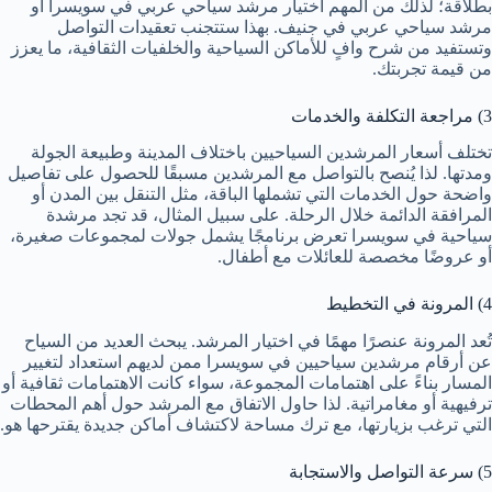
بطلاقة؛ لذلك من المهم اختيار مرشد سياحي عربي في سويسرا أو
مرشد سياحي عربي في جنيف. بهذا ستتجنب تعقيدات التواصل
وتستفيد من شرح وافٍ للأماكن السياحية والخلفيات الثقافية، ما يعزز
من قيمة تجربتك.
3) مراجعة التكلفة والخدمات
تختلف أسعار المرشدين السياحيين باختلاف المدينة وطبيعة الجولة
ومدتها. لذا يُنصح بالتواصل مع المرشدين مسبقًا للحصول على تفاصيل
واضحة حول الخدمات التي تشملها الباقة، مثل التنقل بين المدن أو
المرافقة الدائمة خلال الرحلة. على سبيل المثال، قد تجد مرشدة
سياحية في سويسرا تعرض برنامجًا يشمل جولات لمجموعات صغيرة،
أو عروضًا مخصصة للعائلات مع أطفال.
4) المرونة في التخطيط
تُعد المرونة عنصرًا مهمًا في اختيار المرشد. يبحث العديد من السياح
عن أرقام مرشدين سياحيين في سويسرا ممن لديهم استعداد لتغيير
المسار بناءً على اهتمامات المجموعة، سواء كانت الاهتمامات ثقافية أو
ترفيهية أو مغامراتية. لذا حاول الاتفاق مع المرشد حول أهم المحطات
التي ترغب بزيارتها، مع ترك مساحة لاكتشاف أماكن جديدة يقترحها هو.
5) سرعة التواصل والاستجابة