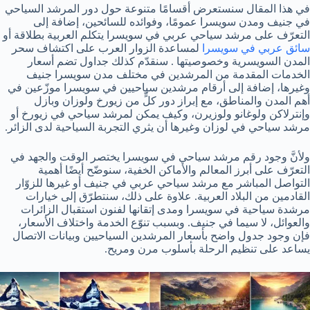
في هذا المقال سنستعرض أقسامًا متنوعة حول دور المرشد السياحي
في جنيف ومدن سويسرا عمومًا، وفوائده للسائحين، إضافة إلى
التعرّف على مرشد سياحي عربي في سويسرا يتكلم العربية بطلاقة أو
سائق عربي في سويسرا
لمساعدة الزوار العرب على اكتشاف سحر
المدن السويسرية وخصوصيتها . سنقدّم كذلك جداول تضم أسعار
الخدمات المقدمة من المرشدين في مختلف مدن سويسرا جنيف
وغيرها، إضافة إلى أرقام مرشدين سياحيين في سويسرا موزّعين في
أهم المدن والمناطق، مع إبراز دور كلٍّ من زيورخ ولوزان وبازل
وإنترلاكن ولوغانو ولوزيرن، وكيف يمكن لمرشد سياحي في زيورخ أو
مرشد سياحي في لوزان وغيرها أن يثري التجربة السياحية لدى الزائر.
ولأنَّ وجود رقم مرشد سياحي في سويسرا يختصر الوقت والجهد في
التعرّف على أبرز المعالم والأماكن الخفية، سنوضّح أيضًا أهمية
التواصل المباشر مع مرشد سياحي عربي في جنيف أو غيرها للزوّار
القادمين من البلاد العربية. علاوة على ذلك، سنتطرّق إلى خيارات
مرشدة سياحية في سويسرا ومدى إتقانها لفنون استقبال الزائرات
والعوائل، لا سيما في جنيف. وبسبب تنوّع الخدمة واختلاف الأسعار،
فإن وجود جدول واضح بأسعار المرشدين السياحيين وبيانات الاتصال
يساعد على تنظيم الرحلة بأسلوب مرن ومريح.