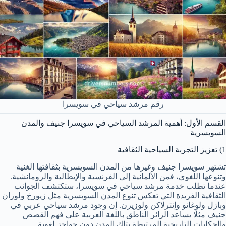
رقم مرشد سياحي في سويسرا
القسم الأول: أهمية المرشد السياحي في سويسرا جنيف والمدن
السويسرية
1) تعزيز التجربة السياحية الثقافية
تشتهر سويسرا جنيف وغيرها من المدن السويسرية بثقافتها الغنية
وتنوعها اللغوي، فمن الألمانية إلى الفرنسية والإيطالية والرومانشية.
عندما تطلب خدمة مرشد سياحي في سويسرا، ستكتشف الجوانب
الثقافية الفريدة التي تعكس تنوع المدن السويسرية مثل زيورخ ولوزان
وبازل ولوغانو وإنترلاكن ولوزيرن. إن وجود مرشد سياحي عربي في
جنيف مثلًا يساعد الزائر الناطق باللغة العربية على فهم القصص
والحكايات التاريخية المرتبطة بتلك المدن دون حواجز لغوية.