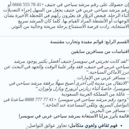
إن حصولك على رقم مرشد سياحي في جنيف +41 78 555 6666 أو
رقم مرشد سياحي عربي في جنيف يجعل من السهل إجراء التعديلات
أثناء الرحلة. فبعض الزوّار قد يغيّرون رأيهم في اللحظة الأخيرة بشأن
الوجهات أو الأنشطة المراد القيام بها. كلما كان المرشد سريع
الاستجابة، زادت فرصة الاستمتاع برحلة مريحة وخالية من التوتر.
القسم الرابع: قوائم مفيدة وتجارب مقتبسة
اقتباسات من مسافرين سابقين
“لقد كانت تجربتي في سويسرا جنيف أفضل بكثير بوجود مرشد
سياحي عربي في جنيف، فقد وفّر علينا الوقت والجهد في البحث عن
أبرز الأماكن السياحية.”
– مسافر عربي من الإمارات
“الانتقال من مدينة إلى أخرى أصبح سهلًا برفقة مرشد سياحي في
سويسرا، خاصةً أثناء زيارتي لزيورخ وبازل ولوزان.”
– عائلة من المملكة العربية السعودية
“وجود رقم مرشد سياحي في سويسرا +41 77 777 8888 ساعدنا في
التواصل السريع، وتلقّي المساعدة عند الحاجة.”
– مسافر من البحرين
قائمة بأبرز مزايا الاستعانة بمرشد سياحي عربي في سويسرا
فهم ثقافي ولغوي متكامل:
تجاوز عوائق التواصل.