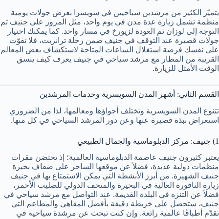
يتميّز الكثير من مرشدين سياحيين في سويسرا بعرض جولات يومية
منظمة تشمل زيارة عدة مدن في يوم واحد، مثل المرور على جنيف ثم
التوجه إلى لوزان ثم العودة لزيورخ في مسار واحد. كما يمكنك اختيار
جولات قصيرة عند التوقف في جنيف ضمن رحلة ترانزيت، فلا تفوّت
على نفسك فرصة استغلال الساعات المتاحة لاستكشاف بعض المعالم
القريبة من المطار مع مرشد سياحي في جنيف يعرف كيف ينسق
الوقت الأمثل للزيارة.
القسم الثاني: أشهر المدن السويسرية وخدمات المرشدين
تتنوع المدن السويسرية وتختلف أجواؤها ومعالمها، لذا من الضروري
استعراض نبذة قصيرة عنها وعن دور المرشد السياحي في كل منها.
1) جنيف: مركز الدبلوماسية والجمال الطبيعي
يعتبر كثيرون جنيف عاصمة الدبلوماسية العالمية؛ إذ تحتضن مقرات
منظمات دولية عديدة، فضلاً عن موقعها الساحر على ضفاف بحيرة
جنيف الشهيرة. من أبرز الأنشطة التي يمكن الاستمتاع بها في جنيف
زيارة النافورة العالية في البحيرة والمتحف الدولي للصليب الأحمر،
فضلاً عن التنزه في البلدة القديمة. عند التواصل مع مرشد سياحي في
جنيف، ستحصل على خريطة دقيقة بأفضل المقاهي والمطاعم التي
تقدّم أطباقًا عالمية رائعة. وإن كنت تبحث عن مرشدة سياحية في