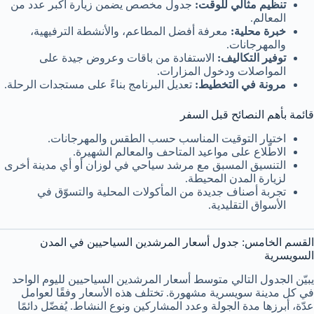
تنظيم مثالي للوقت:
جدول مخصص يضمن زيارة أكبر عدد من
المعالم.
خبرة محلية:
معرفة أفضل المطاعم، والأنشطة الترفيهية،
والمهرجانات.
توفير التكاليف:
الاستفادة من باقات وعروض جيدة على
المواصلات ودخول المزارات.
مرونة في التخطيط:
تعديل البرنامج بناءً على مستجدات الرحلة.
قائمة بأهم النصائح قبل السفر
اختيار التوقيت المناسب حسب الطقس والمهرجانات.
الاطّلاع على مواعيد المتاحف والمعالم الشهيرة.
التنسيق المسبق مع مرشد سياحي في لوزان أو أي مدينة أخرى
لزيارة المدن المحيطة.
تجربة أصناف جديدة من المأكولات المحلية والتسوّق في
الأسواق التقليدية.
القسم الخامس: جدول أسعار المرشدين السياحيين في المدن
السويسرية
يبيّن الجدول التالي متوسط أسعار المرشدين السياحيين لليوم الواحد
في كل مدينة سويسرية مشهورة. تختلف هذه الأسعار وفقًا لعوامل
عدّة، أبرزها مدة الجولة وعدد المشاركين ونوع النشاط. يُفضّل دائمًا