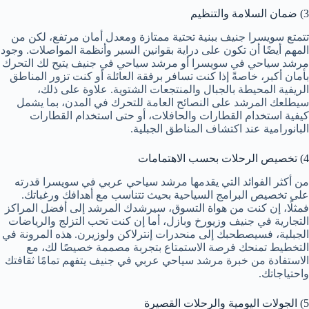
3) ضمان السلامة والتنظيم
تتمتع سويسرا جنيف ببنية تحتية ممتازة ومعدل أمان مرتفع، لكن من
المهم أيضًا أن تكون على دراية بقوانين السير وأنظمة المواصلات. وجود
مرشد سياحي في سويسرا أو مرشد سياحي في جنيف يتيح لك التحرك
بأمان أكبر، خاصةً إذا كنت تسافر برفقة العائلة أو كنت تزور المناطق
الريفية المحيطة بالجبال والمنتجعات الشتوية. علاوة على ذلك،
سيطلعك المرشد على النصائح العامة للتحرك في المدن، بما يشمل
كيفية استخدام القطارات والحافلات، أو حتى استخدام القطارات
البانورامية عند اكتشاف المناطق الجبلية.
4) تخصيص الرحلات بحسب الاهتمامات
من أكثر الفوائد التي يقدمها مرشد سياحي عربي في سويسرا قدرته
على تخصيص البرامج السياحية بحيث تتناسب مع أهدافك ورغباتك.
فمثلًا، إن كنت من هواة التسوق، سيرشدك المرشد إلى أفضل المراكز
التجارية في جنيف وزيورخ وبازل، أما إن كنت تحب التزلج والرياضات
الجبلية، فسيصطحبك إلى منحدرات إنترلاكن ولوزيرن. هذه المرونة في
التخطيط تمنحك فرصة الاستمتاع بتجربة مصممة خصيصًا لك، مع
الاستفادة من خبرة مرشد سياحي عربي في جنيف يتفهم تمامًا ثقافتك
واحتياجاتك.
5) الجولات اليومية والرحلات القصيرة