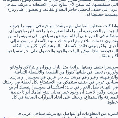
التي ستكتسبها. كما يمكن لأي سائح عربي الاستعانة بـ مرشد سياحي
عربي في جنيف لتخطي حاجز اللغة والثقافة، والحصول على زيارة
مصممة خصيصًا له.
وإذا كنت تفضلين التواصل مع مرشدة سياحية في سويسرا جنيف
لمزيد من الخصوصية أو مراعاة لشعورك بالراحة، فلن تواجهي أي
مشكلة في العثور على أرقام مرشدين سياحيين في سويسرا ممن
يقدمون خدمات تتلاءم مع احتياجاتك. تتنوع الأسعار من مدينة إلى
أخرى، ولكن تبقى فائدة الاستعانة بالمرشد أكبر بكثير من التكلفة
المدفوعة، نظرًا لتوفير الوقت والجهد والحصول على تجربة سياحية
أكثر عمقًا.
سويسرا جنيف ومدنها الرائعة مثل بازل ولوزان وإنترلاكن ولوغانو
ولوزيرن تحمل في طياتها كنوزًا من الطبيعة والأنشطة الثقافية
والترفيهية، وعبر رقم مرشد سياحي عربي في سويسرا أو مرشد
سياحي عربي في جنيف ستتمكن من الاستمتاع بكل لحظة في رحلتك.
في النهاية، يظل الخيار في يدك: استكشاف سويسرا بنفسك أم مع
مرشد، ولكن لا شك أن وجود خبير محلي يفتح أمامك أبوابًا جديدة
للمعرفة والاستمتاع، ويعينك على اتخاذ القرارات الصائبة في كل
خطوة.
للمزيد من المعلومات أو التواصل مع مرشد سياحي عربي في