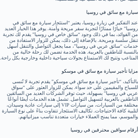
سيارة مع سائق في روسيا
عند التفكير في زيارة روسيا، يعتبر “استئجار سيارة مع سائق في
روسيا” خيارًا ممتازًا لتجربة سفر مريحة وآمنة. يوفر هذا الخيار العديد
من الفوائد، بما في ذلك وجود “سائق خاص في روسيا” يقدم لك تجربة
تنقل سلسة ومريحة. بالإضافة إلى ذلك، يمكن للزوار الاستفادة من
خدمات “سائق عربي في روسيا”، مما يجعل التواصل والتنقل أسهل
بالنسبة للناطقين بالعربية. هذه الخدمة تضمن لك رحلة خالية من
المتاعب وتتيح لك الاستمتاع بجولات سياحية داخلية وخارجية بكل راحة.
مزايا تأجير سيارة مع سائق في موسكو
بالتأكيد، “تأجير سيارة مع سائق في موسكو” يقدم تجربة لا تُنسى
للسياح والمقيمين على حد سواء. يمكن للزوار العثور على “سواق
عربي في روسيا” بسهولة، حيث توفر الشركات العديد من السائقين
الناطقين بالعربية لتسهيل التواصل. تشمل هذه الخدمات أيضًا أنواعًا
مختلفة من السيارات، من سيارات VIP إلى سيارات عادية وسيدان،
لتلبية كافة الاحتياجات. تكاليف الاستئجار تتفاوت بناءً على نوع السيارة
والموسم، مما يمنح العملاء خيارات متعددة تناسب ميزانياتهم.
أرقام سواقين محترفين في روسيا